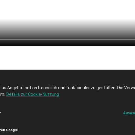
das Angebot nutzerfreundlich und funktionaler zu gestalten. Die Ver
rn.
Details zur Cookie-Nutzung
Auswah
*
Impressum
Kontakt
Datenschutzerklärung
AGB
rch Google